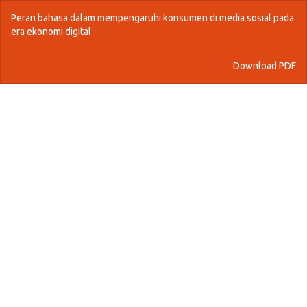
Return
Peran bahasa dalam mempengaruhi konsumen di media sosial pada
to
era ekonomi digital
Article
Details
Download
Download PDF