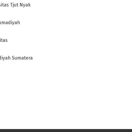
itas Tjut Nyak
ammadiyah
itas
diyah Sumatera