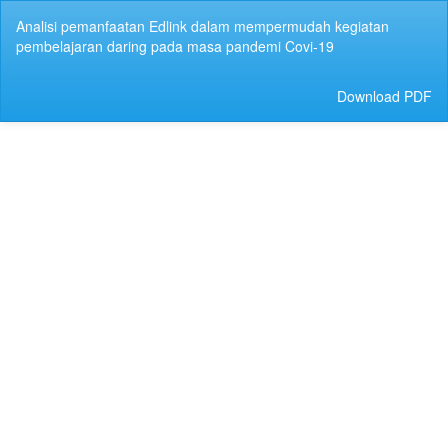
Return
Analisi pemanfaatan Edlink dalam mempermudah kegiatan
to
pembelajaran daring pada masa pandemi Covi-19
Article
Details
Download
Download PDF