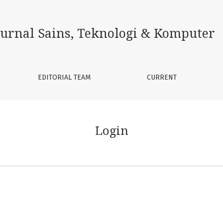
Jurnal Sains, Teknologi & Komputer
EDITORIAL TEAM
CURRENT
Login