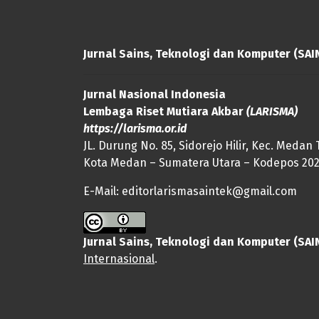
Jurnal Sains, Teknologi dan Komputer (SAI
Jurnal Nasional Indonesia
Lembaga Riset Mutiara Akbar
(LARISMA)
https://larisma.or.id
JL. Durung No. 85, Sidorejo Hilir, Kec. Meda
Kota Medan – Sumatera Utara – Kodepos 20
E-Mail: editorlarismasaintek@gmail.com
Jurnal Sains, Teknologi dan Komputer (SA
Internasional
.