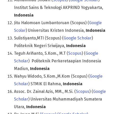
Institut Sains & Teknologi AKPRIND Yogyakarta,
Indonesia
Jitu Halomoan Lumbantoruan (Scopus) (
Google
Scolar
) Universitas Kristen Indonesia,
Indonesia
Sulistiyanto,MTI (Scopus) (
Google Scholar
)
Politeknik Negeri Sriwijaya,
Indonesia
Teguh Arifianto, S.Kom., M.T (
Scopus
) (
Google
Scholar
) Politeknik Perkeretaapian Indonesia
Madiun,
Indonesia
Wahyu Widodo, S.Kom.,M.Kom (Scopus) (
Google
Scholar
) STMIK El Rahma,
Indonesia
Assoc. Dr. Zainal Azis, MM., M.Si. (
Scopus
) (
Google
Scholar
) Universitas Muhammadiyah Sumatera
Utara,
Indonesia