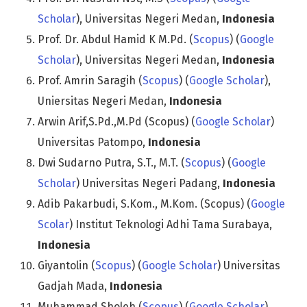
Scholar
), Universitas Negeri Medan,
Indonesia
Prof. Dr. Abdul Hamid K M.Pd. (
Scopus
) (
Google
Scholar
), Universitas Negeri Medan,
Indonesia
Prof. Amrin Saragih (
Scopus
) (
Google Scholar
),
Uniersitas Negeri Medan,
Indonesia
Arwin Arif,S.Pd.,M.Pd (Scopus) (
Google Scholar
)
Universitas Patompo,
Indonesia
Dwi Sudarno Putra, S.T., M.T. (
Scopus
) (
Google
Scholar
) Universitas Negeri Padang,
Indonesia
Adib Pakarbudi, S.Kom., M.Kom. (Scopus) (
Google
Scolar
) Institut Teknologi Adhi Tama Surabaya,
Indonesia
Giyantolin (
Scopus
) (
Google Scholar
) Universitas
Gadjah Mada,
Indonesia
Muhammad Sholeh (
Scopus
) (
Google Scholar
)