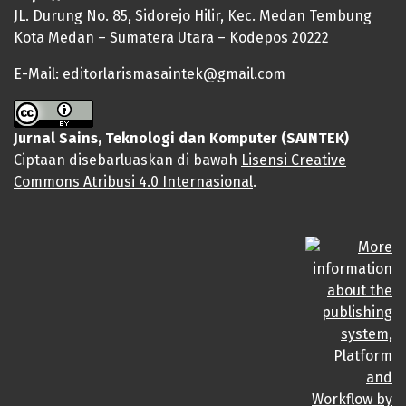
JL. Durung No. 85, Sidorejo Hilir, Kec. Medan Tembung
Kota Medan – Sumatera Utara – Kodepos 20222
E-Mail: editorlarismasaintek@gmail.com
Jurnal Sains, Teknologi dan Komputer (SAINTEK)
Ciptaan disebarluaskan di bawah
Lisensi Creative
Commons Atribusi 4.0 Internasional
.